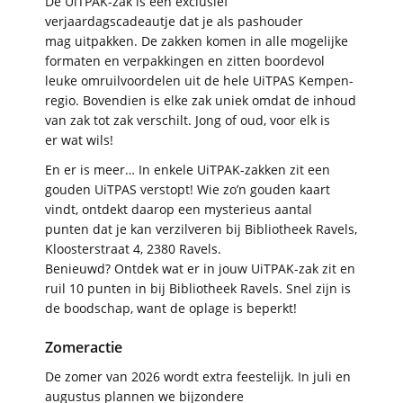
De UiTPAK-zak is een exclusief
verjaardagscadeautje dat je als pashouder
mag uitpakken. De zakken komen in alle mogelijke
formaten en verpakkingen en zitten boordevol
leuke omruilvoordelen uit de hele UiTPAS Kempen-
regio. Bovendien is elke zak uniek omdat de inhoud
van zak tot zak verschilt. Jong of oud, voor elk is
er wat wils!
En er is meer… In enkele UiTPAK-zakken zit een
gouden UiTPAS verstopt! Wie zo’n gouden kaart
vindt, ontdekt daarop een mysterieus aantal
punten dat je kan verzilveren bij Bibliotheek Ravels,
Kloosterstraat 4, 2380 Ravels.
Benieuwd? Ontdek wat er in jouw UiTPAK-zak zit en
ruil 10 punten in bij Bibliotheek Ravels. Snel zijn is
de boodschap, want de oplage is beperkt!
Zomeractie
De zomer van 2026 wordt extra feestelijk. In juli en
augustus plannen we bijzondere