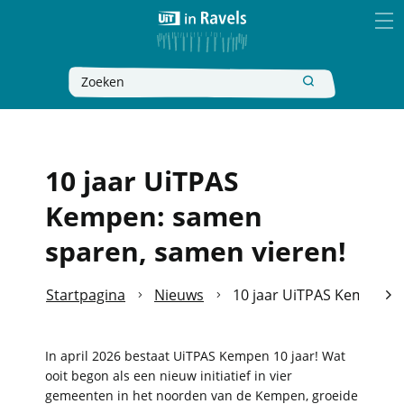
Naar
Ravels
inhoud
MEN
Wat
Zoeken
zoek
je?
10 jaar UiTPAS
Kempen: samen
sparen, samen vieren!
Startpagina
Nieuws
10 jaar UiTPAS Kempen: 
scro
naa
In april 2026 bestaat UiTPAS Kempen 10 jaar! Wat
ooit begon als een nieuw initiatief in vier
link
gemeenten in het noorden van de Kempen, groeide