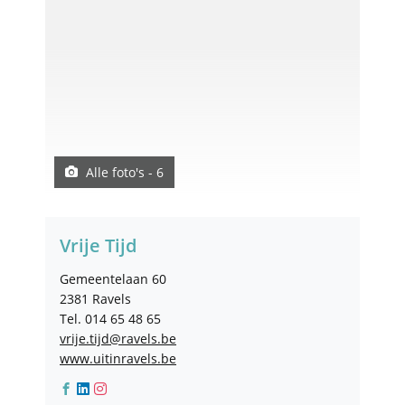
Alle foto's - 6
Contact
Vrije Tijd
Adres
Gemeentelaan 60
,
2381
Ravels
Tel.
014 65 48 65
E-
vrije.tijd
@
ravels.be
mail
Website
www.uitinravels.be