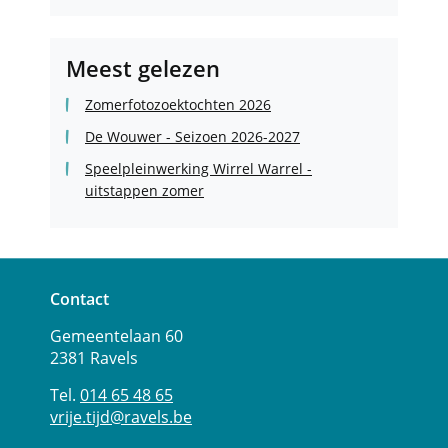
Facebook
Linkedin
Instagram
Vrije
Vrije
Vrije
Tijd
Tijd
Tijd
Meest gelezen
Zomerfotozoektochten 2026
De Wouwer - Seizoen 2026-2027
Speelpleinwerking Wirrel Warrel -
uitstappen zomer
Contact
Adres
Tel.
E-
Vrije
Gemeentelaan 60
mail
Tijd
2381
Ravels
014 65 48 65
vrije.tijd
@
ravels.be