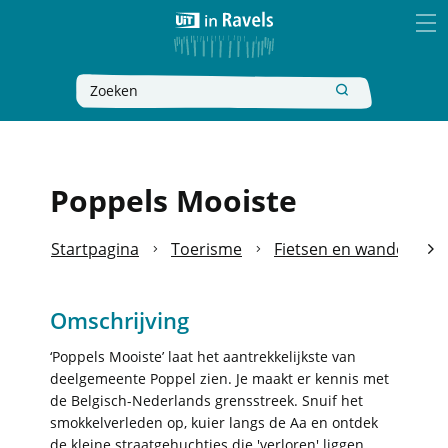
Naar
Ravels
inhoud
MEN
Wat
Zoeken
zoek
je?
Poppels Mooiste
Startpagina
Toerisme
Fietsen en wandelen
scro
Omschrijving
naa
link
‘Poppels Mooiste’ laat het aantrekkelijkste van
deelgemeente Poppel zien. Je maakt er kennis met
de Belgisch-Nederlands grensstreek. Snuif het
smokkelverleden op, kuier langs de Aa en ontdek
de kleine straatgehuchtjes die 'verloren' liggen