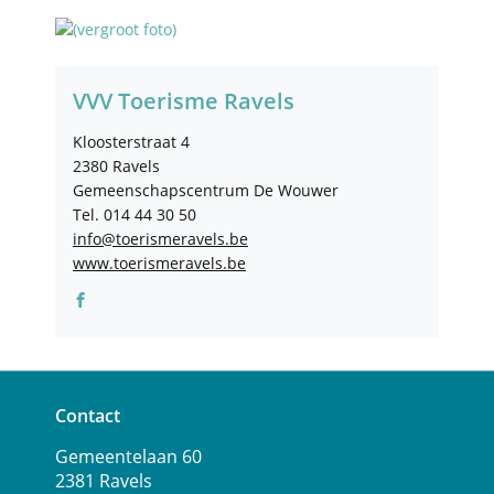
Contact
VVV Toerisme Ravels
Adres
Kloosterstraat 4
,
2380
Ravels
Gemeenschapscentrum De Wouwer
Tel.
014 44 30 50
E-
info
@
toerismeravels.be
mail
Website
www.toerismeravels.be
Facebook
VVV
Toerisme
Ravels
Contact
Adres
Tel.
E-
Vrije
Gemeentelaan 60
mail
Tijd
2381
Ravels