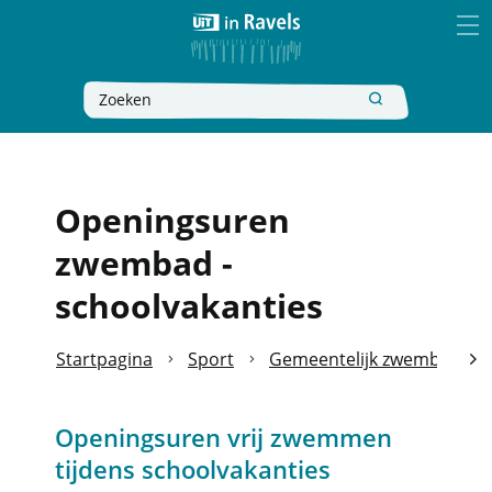
Naar
Ravels
inhoud
MEN
Wat
Zoeken
zoek
je?
Openingsuren
zwembad -
schoolvakanties
Startpagina
Sport
Gemeentelijk zwembad
scro
Openingsuren vrij zwemmen
naa
tijdens schoolvakanties
link