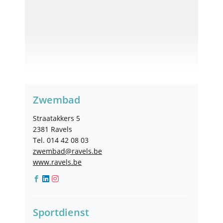
Contact
Zwembad
Adres
Straatakkers 5
,
2381
Ravels
Tel.
014 42 08 03
E-
zwembad
@
ravels.be
mail
Website
www.ravels.be
Facebook
Linkedin
Instagram
Zwembad
Zwembad
Zwembad
Sportdienst