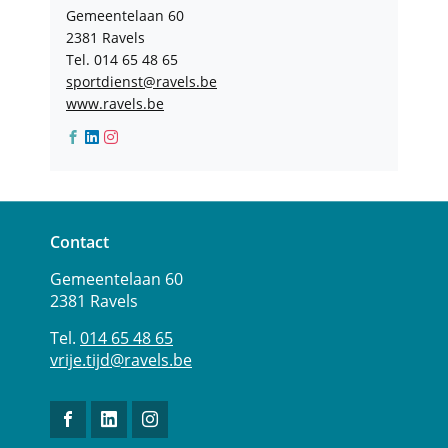
Adres
Gemeentelaan 60
,
2381
Ravels
Tel.
014 65 48 65
E-
sportdienst
@
ravels.be
mail
Website
www.ravels.be
Facebook
Linkedin
Instagram
Sportdienst
Sportdienst
Sportdienst
Contact
Adres
Tel.
E-
Vrije
Gemeentelaan 60
mail
Tijd
2381
Ravels
014 65 48 65
vrije.tijd
@
ravels.be
Volg
Volg
Volg