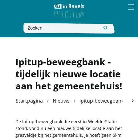
Naar
Ravels
inhoud
MEN
Wat
Zoeken
zoek
je?
Ipitup-beweegbank -
tijdelijk nieuwe locatie
aan het gemeentehuis!
Startpagina
Nieuws
Ipitup-beweegbank - tijde
scro
naa
De Ipitup-beweegbank die eerst in Weelde-Statie
stond, vond nu een nieuwe tijdelijke locatie aan het
link
grasveldje bij het gemeentehuis. Je hoeft geen 5km