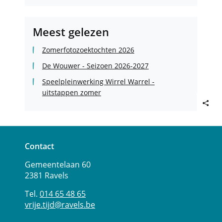
Sportdienst
Sportdienst
Sportdienst
Meest gelezen
Zomerfotozoektochten 2026
De Wouwer - Seizoen 2026-2027
Speelpleinwerking Wirrel Warrel -
uitstappen zomer
Deel
deze
Contact
pagin
Adres
Tel.
E-
Vrije
Gemeentelaan 60
mail
Tijd
2381
Ravels
014 65 48 65
vrije.tijd
@
ravels.be