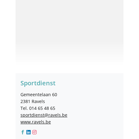
Contact
Sportdienst
Adres
Gemeentelaan 60
,
2381
Ravels
Tel.
014 65 48 65
E-
sportdienst
@
ravels.be
mail
Website
www.ravels.be
Facebook
Linkedin
Instagram