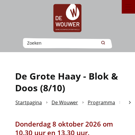
Naar
Ravels
inhoud
MEN
Wat
Zoeken
zoek
je?
De Grote Haay - Blok &
Doos (8/10)
Startpagina
De Wouwer
Programma
De G
scro
Donderdag 8 oktober 2026 om
naa
10.30 uur en 13.30 uur.
link