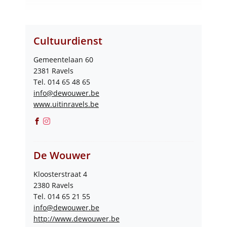
Contact
Cultuurdienst
Adres
Gemeentelaan 60
,
2381
Ravels
Tel.
014 65 48 65
E-
info
@
dewouwer.be
mail
Website
www.uitinravels.be
Facebook
Instagram
Cultuurdienst
Cultuurdienst
De Wouwer
Adres
Kloosterstraat 4
,
2380
Ravels
Tel.
014 65 21 55
E-
info
@
dewouwer.be
mail
Website
http://www.dewouwer.be