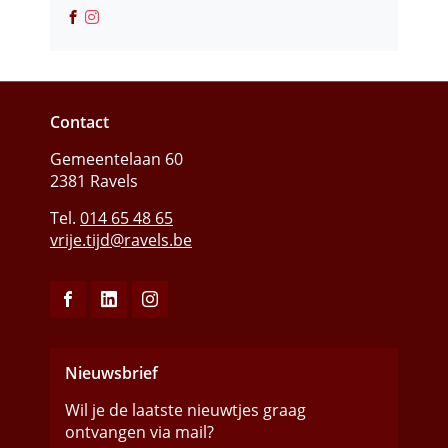
Facebook
Instagram
De
De
Wouwer
Wouwer
Contact
Adres
Tel.
E-
Vrije
Gemeentelaan 60
mail
Tijd
2381
Ravels
014 65 48 65
vrije.tijd
@
ravels.be
Volg
Volg
Volg
ons
ons
ons
op
op
op
Nieuwsbrief
Facebook
Linkedin
Instagram
Wil je de laatste nieuwtjes graag
ontvangen via mail?