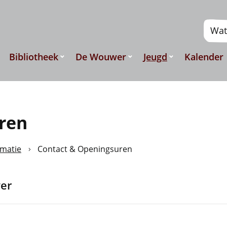
Naar
inhoud
Wat
zoek
je?
Bibliotheek
De Wouwer
Jeugd
Kalender
ren
rmatie
Contact & Openingsuren
er